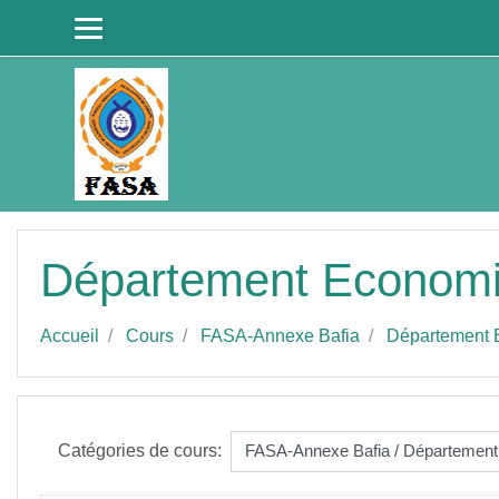
Passer au contenu principal
Département Economie
Accueil
Cours
FASA-Annexe Bafia
Département E
Catégories de cours: