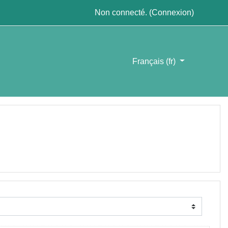
Non connecté. (
Connexion
)
Français ‎(fr)‎