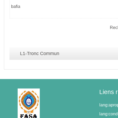
bafia
Rec
L1-Tronc Commun
Liens 
lang:apr
lang:condi