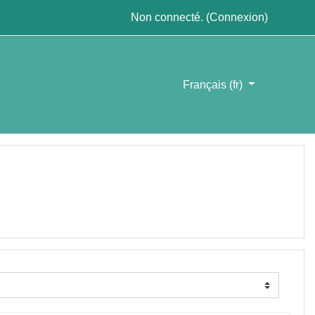
Non connecté. (
Connexion
)
Français ‎(fr)‎