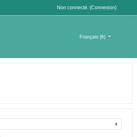
Non connecté. (
Connexion
)
Français ‎(fr)‎