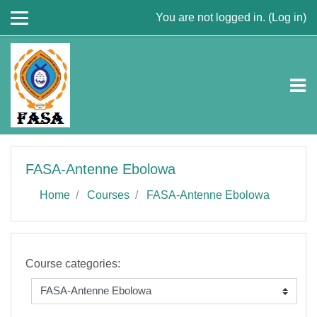
Skip to main content
You are not logged in. (
Log in
)
FASA-Antenne Ebolowa
Home
Courses
FASA-Antenne Ebolowa
Course categories: