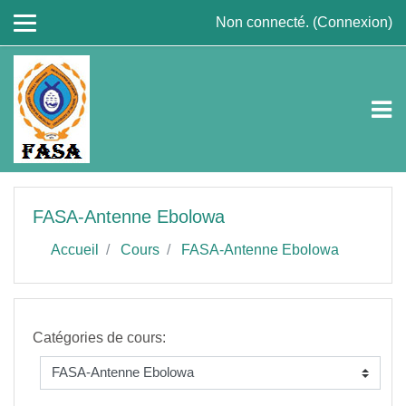
Passer au contenu principal
Non connecté. (
Connexion
)
FASA-Antenne Ebolowa
Accueil
Cours
FASA-Antenne Ebolowa
Catégories de cours: