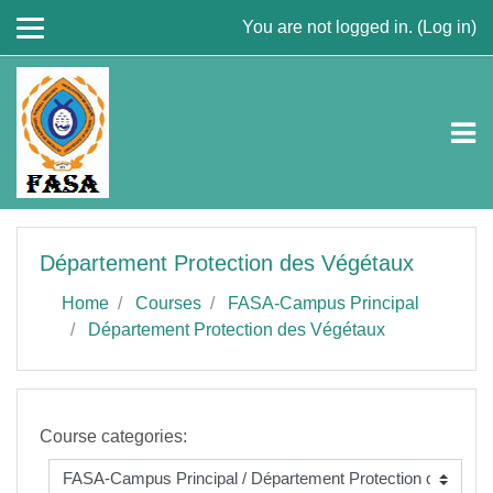
Skip to main content
You are not logged in. (
Log in
)
Département Protection des Végétaux
Home
Courses
FASA-Campus Principal
Département Protection des Végétaux
Course categories: