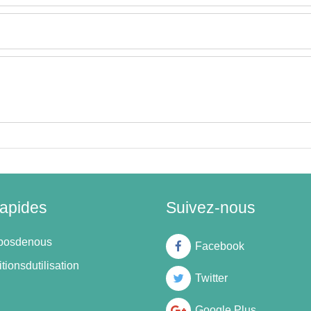
rapides
Suivez-nous
oposdenous
Facebook
tionsdutilisation
Twitter
Google Plus