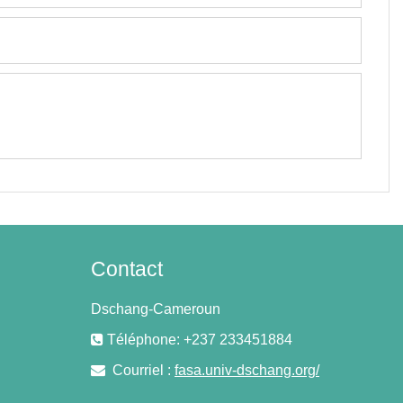
Contact
Dschang-Cameroun
Téléphone: +237 233451884
Courriel :
fasa.univ-dschang.org/