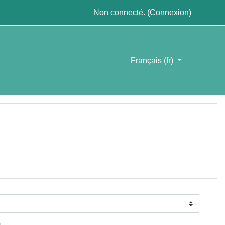
Non connecté. (
Connexion
)
Français ‎(fr)‎