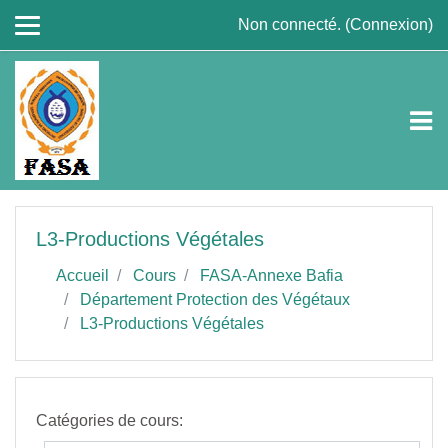
Passer au contenu principal
Non connecté. (
Connexion
)
L3-Productions Végétales
Accueil
Cours
FASA-Annexe Bafia
Département Protection des Végétaux
L3-Productions Végétales
Catégories de cours: