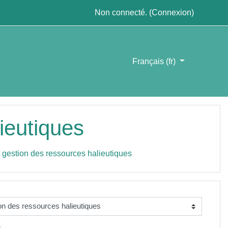
Non connecté. (
Connexion
)
Français ‎(fr)‎
ieutiques
t gestion des ressources halieutiques