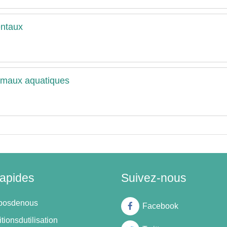
entaux
nimaux aquatiques
rapides
Suivez-nous
oposdenous
Facebook
tionsdutilisation