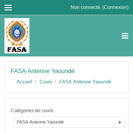
Passer au contenu principal
Non connecté. (
Connexion
)
FASA-Antenne Yaoundé
Accueil
Cours
FASA-Antenne Yaoundé
Catégories de cours: