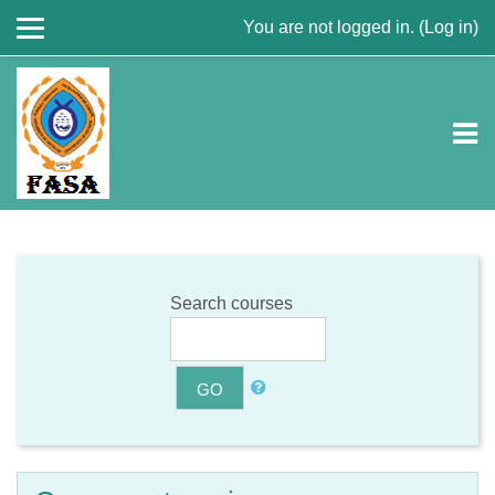
You are not logged in. (
Log in
)
Skip to main content
Search courses
GO